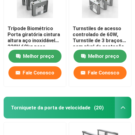
Trípode Biométrico
Turnstiles de acesso
Porta giratória cintura
controlado de 60W,
altura aço inoxidável
Turnstile de 3 braços
220V 60kg peso
com nível de proteção
IP54
Melhor preço
Melhor preço
Fale Conosco
Fale Conosco
Torniquete da porta de velocidade
(20)