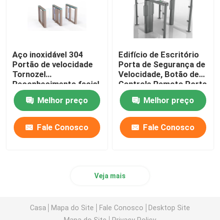
Aço inoxidável 304
Edifício de Escritório
Portão de velocidade
Porta de Segurança de
Tornozel
Velocidade, Botão de
Reconhecimento facial
Controle Remoto Porta
Controle de acesso
Eletrônica Turnstile
Melhor preço
Melhor preço
Fale Conosco
Fale Conosco
Veja mais
Casa
Mapa do Site
Fale Conosco
Desktop Site
Mapa do Site
Privacy Policy