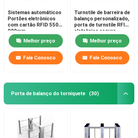
Sistemas automáticos
Turnstile de barreira de
Sistema de controlo de acesso de porta inteligente
Portões eletrônicos
balanço personalizado,
com cartão RFID 550-
porta de turnstile RFID
900mm
eletrônica segura
Melhor preço
Melhor preço
Fale Conosco
Fale Conosco
Porta de balanço do torniquete
(30)