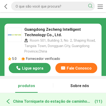
Guangdong Zecheng Intelligent
Technology Co., Ltd.
Room 501, Building 3, No. 2, Shaping Road,
Tangxia Town, Dongguan City, Guangdong
Province,China
5.0
Fornecedor verificado
Ligue agora
Fale Conosco
produtos
Sobre nós
China Torniquete do estação de caminhos de ferro
(11)