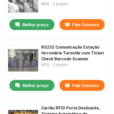
proteção IP54
MOQ：2 grupos
Quem Somos
Melhor preço
Fale Conosco
Fábrica
Controle de Qualidade
RS232 Comunicação Estação
ferroviária Turnstile com Ticket
Check Barcode Scanner
Fale Conosco
MOQ：2 grupos
notícias
Melhor preço
Fale Conosco
Pedir um orçamento
Cartão RFID Porta Deslizante,
Portas eletrônicas do torniquete
Sistema Automático de