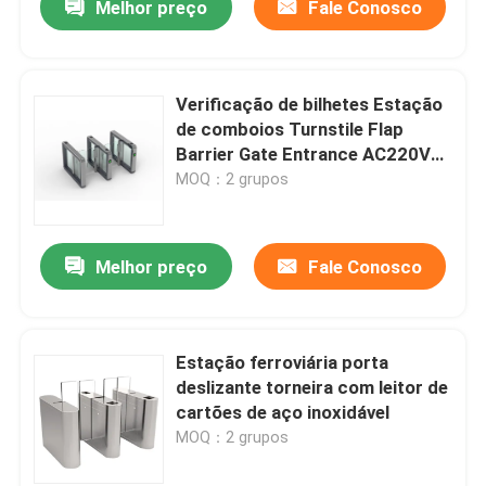
Melhor preço
Fale Conosco
Verificação de bilhetes Estação
de comboios Turnstile Flap
Barrier Gate Entrance AC220V
50Hz
MOQ：2 grupos
Melhor preço
Fale Conosco
Estação ferroviária porta
deslizante torneira com leitor de
cartões de aço inoxidável
MOQ：2 grupos