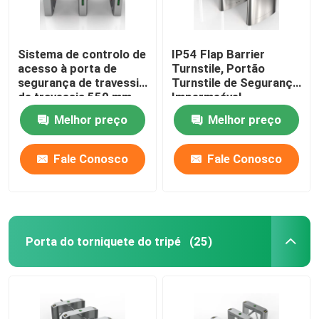
Sistema de controlo de
IP54 Flap Barrier
acesso à porta de
Turnstile, Portão
segurança de travessia
Turnstile de Segurança
de travessia 550 mm
Impermeável
Largura de passagem
Personalizado
Melhor preço
Melhor preço
Fale Conosco
Fale Conosco
Porta do torniquete do tripé
(25)