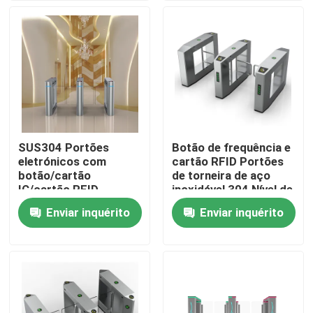
Quem Somos
Fábrica
Controle de Qualidade
SUS304 Portões
Botão de frequência e
eletrónicos com
cartão RFID Portões
Fale Conosco
botão/cartão
de torneira de aço
IC/cartão RFID
inoxidável 304 Nível de
proteção IP54
Enviar inquérito
Enviar inquérito
notícias
Pedir um orçamento
Portas eletrônicas do torniquete