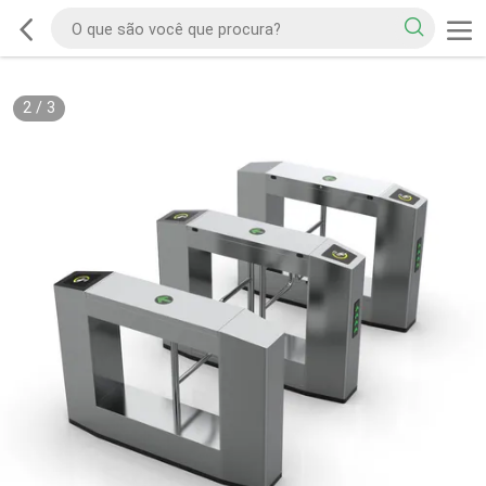
2
/
3