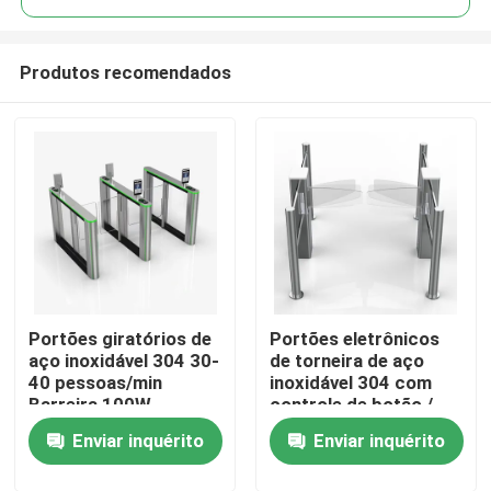
Produtos recomendados
Portões giratórios de
Portões eletrônicos
Casa
aço inoxidável 304 30-
de torneira de aço
40 pessoas/min
inoxidável 304 com
Barreira 100W
controle de botão /
Produtos
Potência
cartão IC para
Enviar inquérito
Enviar inquérito
passagem de 550-900
mm
Vídeos