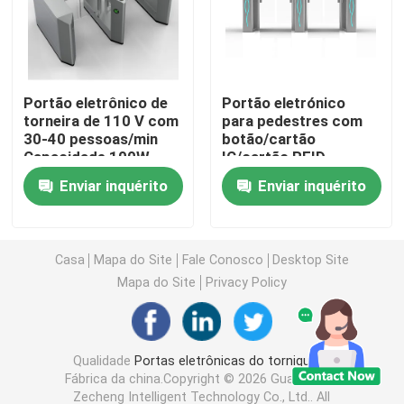
Porta de balanço do torniquete
Portão eletrônico de
Portão eletrónico
Porta do torniquete da aleta
torneira de 110 V com
para pedestres com
30-40 pessoas/min
botão/cartão
Capacidade 100W
IC/cartão RFID
Porta do torniquete do tripé
Potência
controlado
Enviar inquérito
Enviar inquérito
Torniquete da porta de velocidade
Casa
Mapa do Site
Fale Conosco
Desktop Site
Torniquete completo da altura
Mapa do Site
Privacy Policy
Torniquete da porta de deslizamento
Qualidade
Portas eletrônicas do torniquete
Fábrica da china.Copyright © 2026 Guangdong
Máquina biométrica de reconhecimento facial
Zecheng Intelligent Technology Co., Ltd.. All