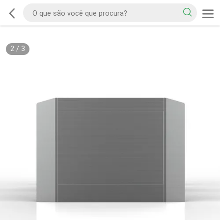
2
/
3