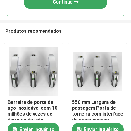
Continue
Produtos recomendados
Casa
Barreira de porta de
550 mm Largura de
aço inoxidável com 10
passagem Porta de
Produtos
milhões de vezes de
torneira com interface
duração de vida
de comunicação
Velocidade 0,2 s /
RS232
Enviar inquérito
Enviar inquérito
Vídeos