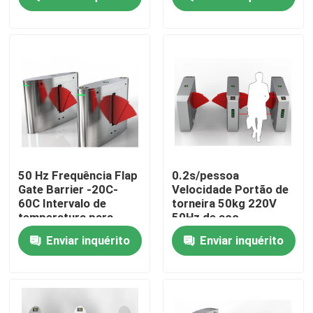
pessoa
Quem Somos
Fábrica
Controle de Qualidade
Fale Conosco
50 Hz Frequência Flap
0.2s/pessoa
Gate Barrier -20C-
Velocidade Portão de
60C Intervalo de
torneira 50kg 220V
notícias
temperatura para
50Hz de aço
controle de acesso
inoxidável Design
Enviar inquérito
Enviar inquérito
moderno
Pedir um orçamento
Portas eletrônicas do torniquete