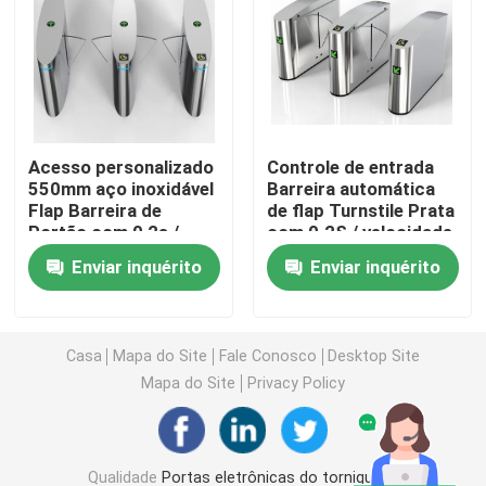
Porta de balanço do torniquete
Porta do torniquete da aleta
Acesso personalizado
Controle de entrada
550mm aço inoxidável
Barreira automática
Porta do torniquete do tripé
Flap Barreira de
de flap Turnstile Prata
Portão com 0,2s /
com 0.2S / velocidade
pessoa velocidade
de pessoa
Torniquete da porta de velocidade
Enviar inquérito
Enviar inquérito
Torniquete completo da altura
Casa
Mapa do Site
Fale Conosco
Desktop Site
Mapa do Site
Privacy Policy
Torniquete da porta de deslizamento
Máquina biométrica de reconhecimento facial
Qualidade
Portas eletrônicas do torniquete