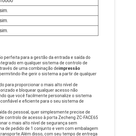
10000
 sim.
 sim.
 sim.
ão perfeita para a gestão da entrada e saída do
integrado em qualquer sistema de controlo de
 através de uma combinação de
impressão
mitindo-lhe gerir o sistema a partir de qualquer
 para proporcionar o mais alto nível de
torizado e bloquear qualquer acesso não
ndo que você facilmente personalize o sistema
onfiável e eficiente para o seu sistema de
saída do pessoal, quer simplesmente precise de
 de controlo de acesso à porta Zecheng ZC-FACE65
onar o mais alto nível de segurança sem
ma de pedido de 1 conjunto e vem com embalagem
 transporte.Além disso, com seu tempo de entrega