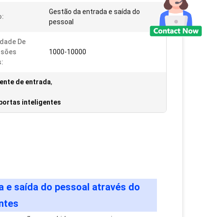
Gestão da entrada e saída do
o:
pessoal
idade De
ssões
1000-10000
s:
gente de entrada
,
ortas inteligentes
a e saída do pessoal através do
ntes