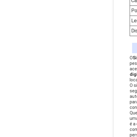
Ca
Po
Le
Di
O
S
pes
ace
dig
loc
O s
seg
aut
par
con
Que
uma
é a
com
per