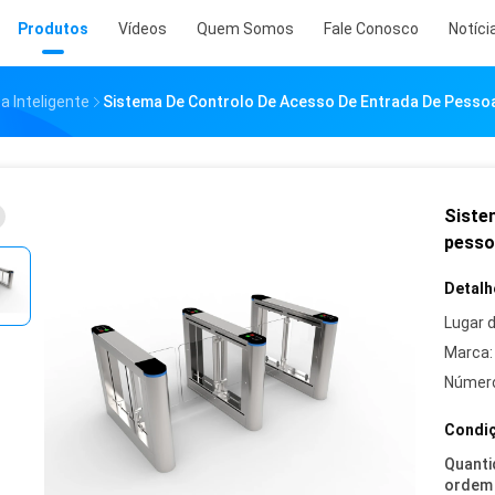
Produtos
Vídeos
Quem Somos
Fale Conosco
Notíci
a Inteligente
Sistema De Controlo De Acesso De Entrada De Pessoa
Siste
pesso
Detalh
Lugar 
Marca:
Número
Condiç
Quanti
ordem 