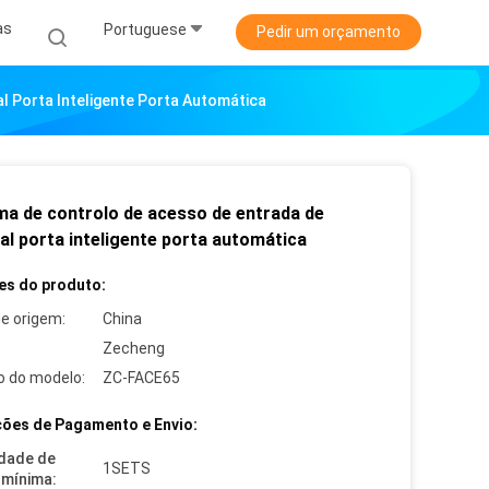
as
Portuguese
Pedir um orçamento
l Porta Inteligente Porta Automática
ma de controlo de acesso de entrada de
al porta inteligente porta automática
es do produto:
de origem:
China
Zecheng
 do modelo:
ZC-FACE65
ões de Pagamento e Envio:
dade de
1SETS
mínima: