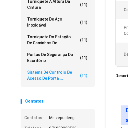
Torniquete À Altura Da
(11)
Cintura
Co
Torniquete De Aço
(11)
Inoxidável
Pr
C
Torniquete Do Estação
(11)
De Caminhos De ...
De
Portas De Segurança Do
(11)
Escritório
Sistema De Controlo De
(11)
Descr
Acesso De Porta ...
Contatos
Contatos:
Mr. zepu deng