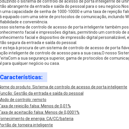
roduzindo o sistema de controlo de acesso de porta inteligente de úl
tão abrangente da entrada e saída do pessoal para o seu negócio.No
 uma capacidade de senha de 1000-10000 e uma taxa de rejeição fal
á equipado com uma série de protocolos de comunicação, incluindo Wi
fiabilidade e conveniência.
osso sistema de controlo de acesso de porta inteligente também poss
onhecimento facial e impressões digitais, permitindo um controlo de 
onhecimento facial e dispositivo de impressão digital personalizável,
tão segura da entrada e saída do pessoal.
r esteja à procura de um sistema de controlo de acesso de porta fiáv
ução inteligente de controlo de acesso para a sua casa,O nosso Sist
feitaCom a sua segurança superior, gama de protocolos de comunicaçã
al para qualquer negócio ou casa.
Características:
Nome do produto: Sistema de controlo de acesso de porta inteligente
Função: Gestão da entrada e saída do pessoal
Modo de controlo: remoto
Taxa de rejeição falsa: Menos de 0,01%
Taxa de aceitação falsa: Menos de 0,0001%
Fornecimento de energia: CA/CC/bateria
Portão de torneira inteligente