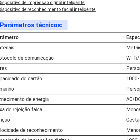
Dispositivo de impressão digital inteligente
Dispositivo de reconhecimento facial inteligente
Parâmetros técnicos:
râmetro
Espec
teriais
Metai
otocolo de comunicação
Wi-Fi
res
Perso
pacidade do cartão
1000-
manho
Perso
rnecimento de energia
AC/DC
xa de rejeição falsa
Menos
nção
Gestã
locidade de reconhecimento
Menos