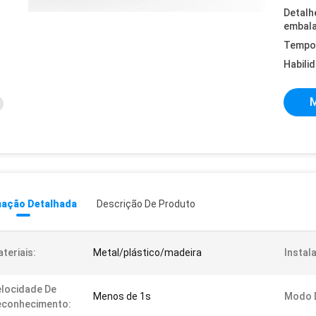
Detalh
embal
Tempo 
Habili
M
mação Detalhada
Descrição De Produto
teriais:
Metal/plástico/madeira
Instal
locidade De
Menos de 1s
Modo D
econhecimento: