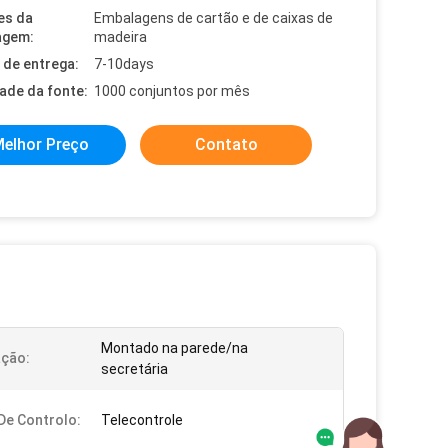
es da
Embalagens de cartão e de caixas de
agem:
madeira
de entrega:
7-10days
dade da fonte:
1000 conjuntos por mês
elhor Preço
Contato
Montado na parede/na
ação:
secretária
e Controlo:
Telecontrole