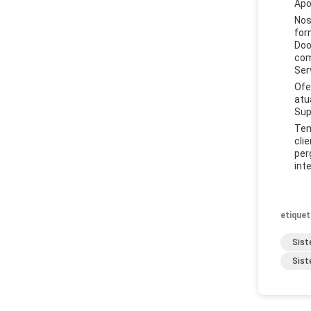
Apo
Nos
for
Doo
com
Ser
Ofe
atu
Sup
Tem
cli
per
inte
etiquet
Sist
Sist