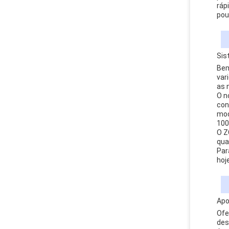
ráp
pou
Sis
Bem
var
as 
O n
con
mod
100
O Z
qua
Par
hoje
Apo
Ofe
des