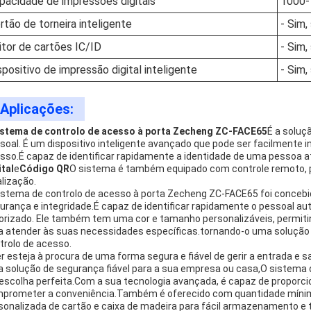
pacidade de impressões digitais
1000-
rtão de torneira inteligente
- Sim,
itor de cartões IC/ID
- Sim,
spositivo de impressão digital inteligente
- Sim,
Aplicações:
istema de controlo de acesso à porta Zecheng ZC-FACE65
É a soluç
soal. É um dispositivo inteligente avançado que pode ser facilmente 
sso.É capaz de identificar rapidamente a identidade de uma pessoa
ital
e
Código QR
O sistema é também equipado com controle remoto, per
alização.
istema de controlo de acesso à porta Zecheng ZC-FACE65 foi concebido
urança e integridade.É capaz de identificar rapidamente o pessoal au
orizado. Ele também tem uma cor e tamanho personalizáveis, permiti
a atender às suas necessidades específicas.tornando-o uma solução c
trolo de acesso.
r esteja à procura de uma forma segura e fiável de gerir a entrada e 
 solução de segurança fiável para a sua empresa ou casa,O sistema
 escolha perfeita.Com a sua tecnologia avançada, é capaz de proporci
prometer a conveniência.Também é oferecido com quantidade míni
sonalizada de cartão e caixa de madeira para fácil armazenamento e