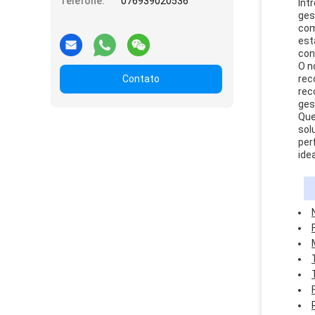
Telefone:
076939020536
Int
ges
com
est
con
O n
Contato
rec
rec
ges
Que
sol
per
ide