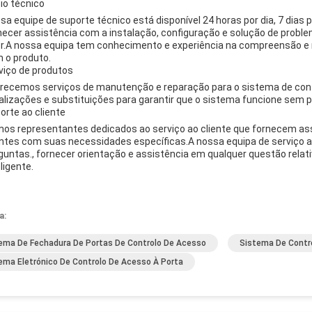
io técnico
sa equipe de suporte técnico está disponível 24 horas por dia, 7 dias
necer assistência com a instalação, configuração e solução de prob
r.A nossa equipa tem conhecimento e experiência na compreensão e 
 o produto.
viço de produtos
recemos serviços de manutenção e reparação para o sistema de contr
alizações e substituições para garantir que o sistema funcione sem 
orte ao cliente
os representantes dedicados ao serviço ao cliente que fornecem assi
entes com suas necessidades específicas.A nossa equipa de serviço ao
guntas., fornecer orientação e assistência em qualquer questão relat
ligente.
a:
ema De Fechadura De Portas De Controlo De Acesso
Sistema De Contro
ema Eletrónico De Controlo De Acesso À Porta