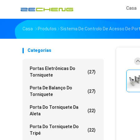
Casa
Casa
Produtos
Sistema De Controlo De Acesso De Port
Categorias
Portas Eletrônicas Do
(27)
Torniquete
Porta De Balanço Do
(27)
Torniquete
Porta Do Torniquete Da
(22)
Aleta
Porta Do Torniquete Do
(22)
Tripé