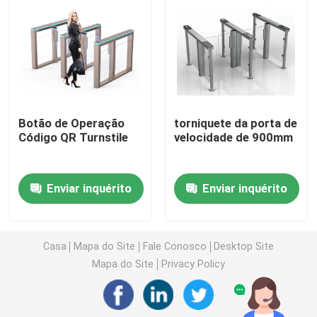
Porta de balanço do torniquete
Porta do torniquete da aleta
Botão de Operação
torniquete da porta de
Porta do torniquete do tripé
Código QR Turnstile
velocidade de 900mm
Torniquete da porta de velocidade
Enviar inquérito
Enviar inquérito
Torniquete completo da altura
Casa
Mapa do Site
Fale Conosco
Desktop Site
Torniquete da porta de deslizamento
Mapa do Site
Privacy Policy
Máquina biométrica de reconhecimento facial