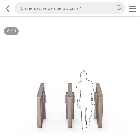
2
/
3