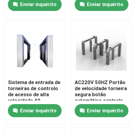
304
Enviar inquérito
Enviar inquérito
Quem Somos
Fábrica
Controle de Qualidade
Fale Conosco
Sistema de entrada de
AC220V 50HZ Portão
torneiras de controlo
de velocidade torneira
notícias
de acesso de alta
segura botão
velocidade 40
automático controle
Passagem por
remoto
Enviar inquérito
Enviar inquérito
pessoa/min
Pedir um orçamento
Portas eletrônicas do torniquete