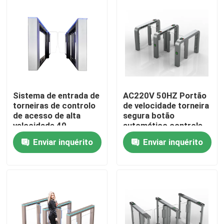
Quem Somos
Fábrica
Controle de Qualidade
Sistema de entrada de
AC220V 50HZ Portão
torneiras de controlo
de velocidade torneira
de acesso de alta
segura botão
Fale Conosco
velocidade 40
automático controle
Passagem por
remoto
Enviar inquérito
Enviar inquérito
pessoa/min
notícias
Pedir um orçamento
Portas eletrônicas do torniquete