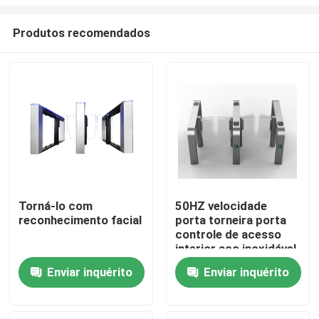
Produtos recomendados
Torná-lo com
50HZ velocidade
reconhecimento facial
porta torneira porta
Casa
controle de acesso
interior aço inoxidável
304
Produtos
Enviar inquérito
Enviar inquérito
Vídeos