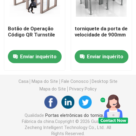
Porta de balanço do torniquete
Botão de Operação
torniquete da porta de
Código QR Turnstile
velocidade de 900mm
Porta do torniquete da aleta
Porta do torniquete do tripé
Enviar inquérito
Enviar inquérito
Torniquete da porta de velocidade
Casa
Mapa do Site
Fale Conosco
Desktop Site
Mapa do Site
Privacy Policy
Torniquete completo da altura
Torniquete da porta de deslizamento
Qualidade
Portas eletrônicas do torniquete
Fábrica da china.Copyright © 2026 Guangdong
Zecheng Intelligent Technology Co., Ltd.. All
Máquina biométrica de reconhecimento facial
Rights Reserved.