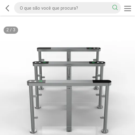
2
/
3