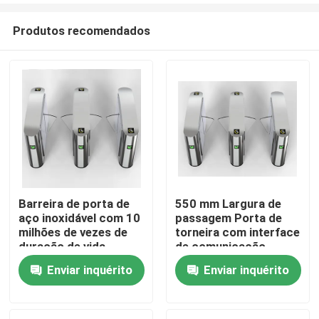
Produtos recomendados
Barreira de porta de
550 mm Largura de
aço inoxidável com 10
passagem Porta de
Casa
milhões de vezes de
torneira com interface
duração de vida
de comunicação
Velocidade 0,2 s /
RS232
Enviar inquérito
Enviar inquérito
Produtos
pessoa
Vídeos