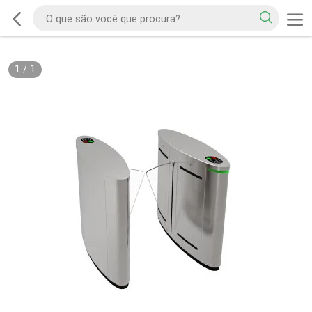
1
/
1