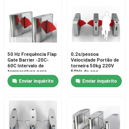
Quem Somos
Fábrica
Controle de Qualidade
50 Hz Frequência Flap
0.2s/pessoa
Gate Barrier -20C-
Velocidade Portão de
60C Intervalo de
torneira 50kg 220V
Fale Conosco
temperatura para
50Hz de aço
controle de acesso
inoxidável Design
Enviar inquérito
Enviar inquérito
moderno
notícias
Pedir um orçamento
Portas eletrônicas do torniquete